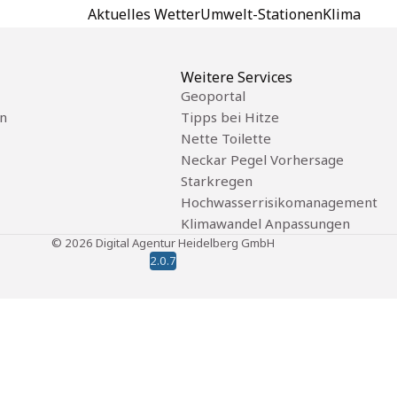
Aktuelles Wetter
Umwelt-Stationen
Klima
Weitere Services
Geoportal
n
Tipps bei Hitze
Nette Toilette
Neckar Pegel Vorhersage
Starkregen
Hochwasserrisikomanagement
Klimawandel Anpassungen
©
2026
Digital Agentur Heidelberg GmbH
2.0.7