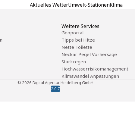
Aktuelles Wetter
Umwelt-Stationen
Klima
Weitere Services
Geoportal
n
Tipps bei Hitze
Nette Toilette
Neckar Pegel Vorhersage
Starkregen
Hochwasserrisikomanagement
Klimawandel Anpassungen
©
2026
Digital Agentur Heidelberg GmbH
2.0.7