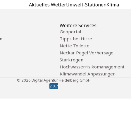
Aktuelles Wetter
Umwelt-Stationen
Klima
Weitere Services
Geoportal
n
Tipps bei Hitze
Nette Toilette
Neckar Pegel Vorhersage
Starkregen
Hochwasserrisikomanagement
Klimawandel Anpassungen
©
2026
Digital Agentur Heidelberg GmbH
2.0.7