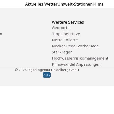
Aktuelles Wetter
Umwelt-Stationen
Klima
Weitere Services
Geoportal
n
Tipps bei Hitze
Nette Toilette
Neckar Pegel Vorhersage
Starkregen
Hochwasserrisikomanagement
Klimawandel Anpassungen
©
2026
Digital Agentur Heidelberg GmbH
2.0.7